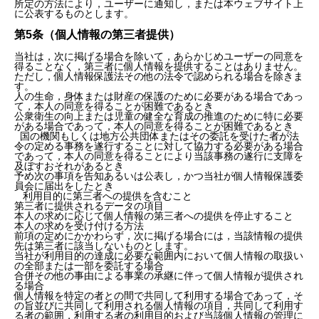
所定の方法により，ユーザーに通知し，または本ウェブサイト上
に公表するものとします。
第5条（個人情報の第三者提供）
当社は，次に掲げる場合を除いて，あらかじめユーザーの同意を
得ることなく，第三者に個人情報を提供することはありません。
ただし，個人情報保護法その他の法令で認められる場合を除きま
す。
人の生命，身体または財産の保護のために必要がある場合であっ
て，本人の同意を得ることが困難であるとき
公衆衛生の向上または児童の健全な育成の推進のために特に必要
がある場合であって，本人の同意を得ることが困難であるとき
国の機関もしくは地方公共団体またはその委託を受けた者が法
令の定める事務を遂行することに対して協力する必要がある場合
であって，本人の同意を得ることにより当該事務の遂行に支障を
及ぼすおそれがあるとき
予め次の事項を告知あるいは公表し，かつ当社が個人情報保護委
員会に届出をしたとき
利用目的に第三者への提供を含むこと
第三者に提供されるデータの項目
本人の求めに応じて個人情報の第三者への提供を停止すること
本人の求めを受け付ける方法
前項の定めにかかわらず，次に掲げる場合には，当該情報の提供
先は第三者に該当しないものとします。
当社が利用目的の達成に必要な範囲内において個人情報の取扱い
の全部または一部を委託する場合
合併その他の事由による事業の承継に伴って個人情報が提供され
る場合
個人情報を特定の者との間で共同して利用する場合であって，そ
の旨並びに共同して利用される個人情報の項目，共同して利用す
る者の範囲，利用する者の利用目的および当該個人情報の管理に