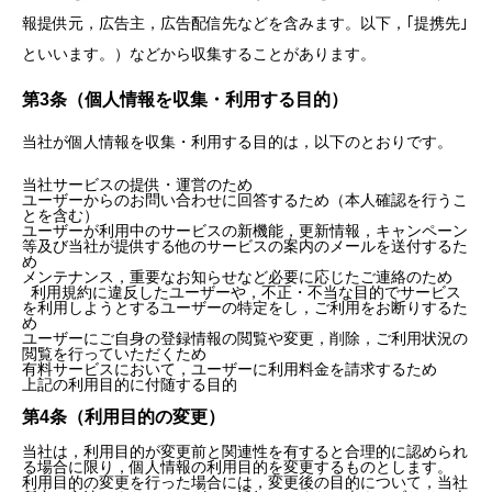
報提供元，広告主，広告配信先などを含みます。以下，｢提携先｣
といいます。）などから収集することがあります。
第3条（個人情報を収集・利用する目的）
当社が個人情報を収集・利用する目的は，以下のとおりです。
当社サービスの提供・運営のため
ユーザーからのお問い合わせに回答するため（本人確認を行うこ
とを含む）
ユーザーが利用中のサービスの新機能，更新情報，キャンペーン
等及び当社が提供する他のサービスの案内のメールを送付するた
め
メンテナンス，重要なお知らせなど必要に応じたご連絡のため
利用規約に違反したユーザーや，不正・不当な目的でサービス
を利用しようとするユーザーの特定をし，ご利用をお断りするた
め
ユーザーにご自身の登録情報の閲覧や変更，削除，ご利用状況の
閲覧を行っていただくため
有料サービスにおいて，ユーザーに利用料金を請求するため
上記の利用目的に付随する目的
第4条（利用目的の変更）
当社は，利用目的が変更前と関連性を有すると合理的に認められ
る場合に限り，個人情報の利用目的を変更するものとします。
利用目的の変更を行った場合には，変更後の目的について，当社