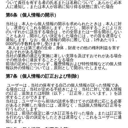
ついて責任を有する者の氏名または名称について，あらかじめ本
人に通知し，または本人が容易に知り得る状態に置いた場合
第6条（個人情報の開示）
当社は，本人から個人情報の開示を求められたときは，本人に対
し，遅滞なくこれを開示します。ただし，開示することにより次
のいずれかに該当する場合は，その全部または一部を開示しない
こともあり，開示しない決定をした場合には，その旨を遅滞なく
通知します。なお，個人情報の開示に際しては，1件あたり1，
000円の手数料を申し受けます。
本人または第三者の生命，身体，財産その他の権利利益を害す
るおそれがある場合
当社の業務の適正な実施に著しい支障を及ぼすおそれがある場合
その他法令に違反することとなる場合
前項の定めにかかわらず，履歴情報および特性情報などの個人情
報以外の情報については，原則として開示いたしません。
第7条（個人情報の訂正および削除）
ユーザーは，当社の保有する自己の個人情報が誤った情報であ
る場合には，当社が定める手続きにより，当社に対して個人情報
の訂正，追加または削除（以下，「訂正等」といいます。）を請
求することができます。
当社は，ユーザーから前項の請求を受けてその請求に応じる必要
があると判断した場合には，遅滞なく，当該個人情報の訂正等を
行うものとします。
当社は，前項の規定に基づき訂正等を行った場合，または訂正等
を行わない旨の決定をしたときは遅滞なく，これをユーザーに通
知します。