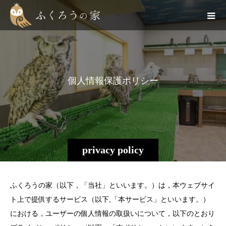
個
人
情
報
保
護
ポ
リ
シ
ー
privacy policy
ふくろうの家（以下，「当社」といいます。）は，本ウェブサイ
ト上で提供するサービス（以下,「本サービス」といいます。）
における，ユーザーの個人情報の取扱いについて，以下のとおり