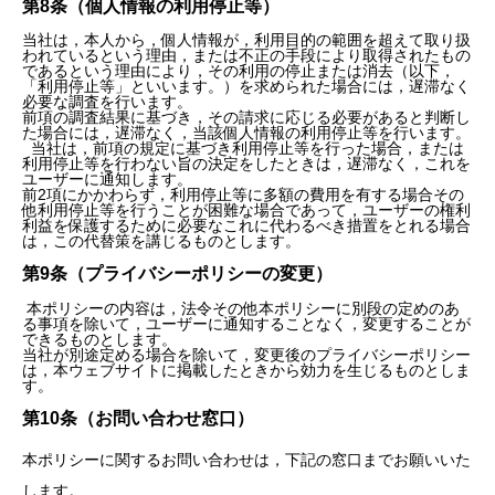
第8条（個人情報の利用停止等）
当社は，本人から，個人情報が，利用目的の範囲を超えて取り扱
われているという理由，または不正の手段により取得されたもの
であるという理由により，その利用の停止または消去（以下，
「利用停止等」といいます。）を求められた場合には，遅滞なく
必要な調査を行います。
前項の調査結果に基づき，その請求に応じる必要があると判断し
た場合には，遅滞なく，当該個人情報の利用停止等を行います。
当社は，前項の規定に基づき利用停止等を行った場合，または
利用停止等を行わない旨の決定をしたときは，遅滞なく，これを
ユーザーに通知します。
前2項にかかわらず，利用停止等に多額の費用を有する場合その
他利用停止等を行うことが困難な場合であって，ユーザーの権利
利益を保護するために必要なこれに代わるべき措置をとれる場合
は，この代替策を講じるものとします。
第9条（プライバシーポリシーの変更）
本ポリシーの内容は，法令その他本ポリシーに別段の定めのあ
る事項を除いて，ユーザーに通知することなく，変更することが
できるものとします。
当社が別途定める場合を除いて，変更後のプライバシーポリシー
は，本ウェブサイトに掲載したときから効力を生じるものとしま
す。
第10条（お問い合わせ窓口）
本ポリシーに関するお問い合わせは，下記の窓口までお願いいた
します。