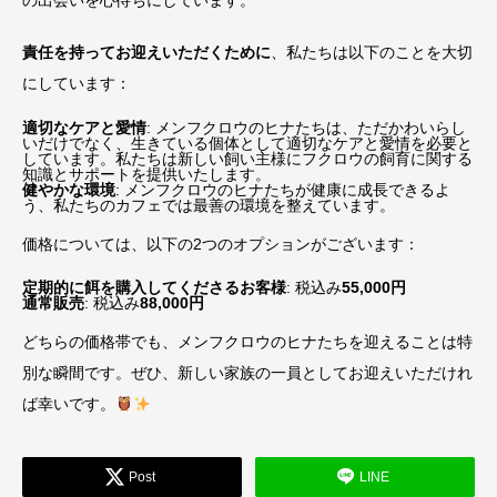
の出会いを心待ちにしています。
責任を持ってお迎えいただくために
、私たちは以下のことを大切
にしています：
適切なケアと愛情
: メンフクロウのヒナたちは、ただかわいらし
いだけでなく、生きている個体として適切なケアと愛情を必要と
しています。私たちは新しい飼い主様にフクロウの飼育に関する
知識とサポートを提供いたします。
健やかな環境
: メンフクロウのヒナたちが健康に成長できるよ
う、私たちのカフェでは最善の環境を整えています。
価格については、以下の2つのオプションがございます：
定期的に餌を購入してくださるお客様
: 税込み
55,000円
通常販売
: 税込み
88,000円
どちらの価格帯でも、メンフクロウのヒナたちを迎えることは特
別な瞬間です。ぜひ、新しい家族の一員としてお迎えいただけれ
ば幸いです。
Post
LINE