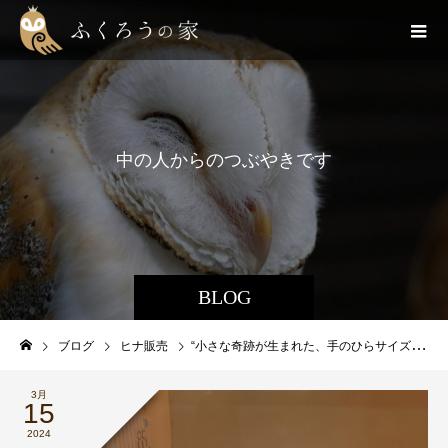
中
の
人
か
ら
の
つ
ぶ
や
き
で
す
BLOG
ブログ
ヒナ販売
“小さな奇跡が生まれた、手のひらサイズのメンフクロウのヒナたち”
3月
15
2024