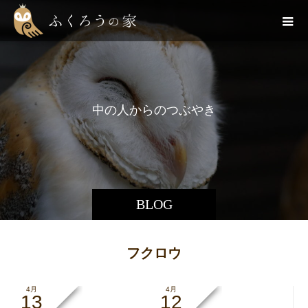
中
の
人
か
ら
の
つ
ぶ
や
き
で
BLOG
フクロウ
4月
4月
13
12